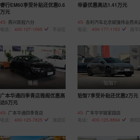
睿行EM60享受补贴还优惠0.6
帝豪优惠高达1.41万元
万元
4S-
燕兴凯程六分
4S-
吉利汽车北京斌强伟业西关
电话：
400-127-1065
平谷区
电话：
400-177-1153
昌平
雅阁
铂智7
广本华通四季青店雅阁优惠高
铂智7享受补贴还优惠2万元
达5万元
4S-
广本华通四季青店
4S-
广丰华宇姚家园店
电话：
400-125-7825
海淀区
电话：
400-125-8894
朝阳