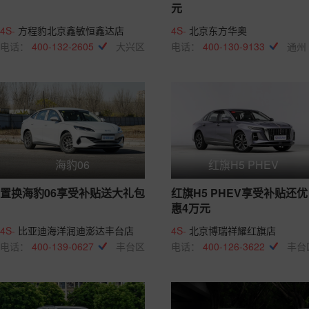
元
4S-
方程豹北京鑫敏恒鑫达店
4S-
北京东方华奥
电话：
400-132-2605
大兴区
电话：
400-130-9133
通州
海豹06
红旗H5 PHEV
置换海豹06享受补贴送大礼包
红旗H5 PHEV享受补贴还优
惠4万元
4S-
比亚迪海洋润迪澎达丰台店
4S-
北京博瑞祥耀红旗店
电话：
400-139-0627
丰台区
电话：
400-126-3622
丰台