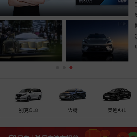
别克GL8
迈腾
奥迪A4L