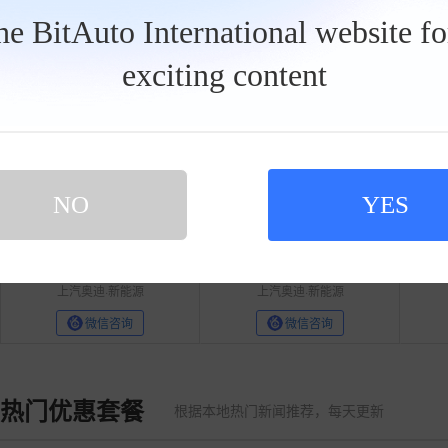
40万以上
the BitAuto International website f
奥迪A6L
工
exciting content
17.33万
38.56万
具
4S- 奥吉通国门
栏
NO
YES
卢秀娟
范晓鹏
4S-
上汽奥迪洪力世通用户中心
4S-
上汽奥迪国服信众辰
4S-
北
上汽奥迪·新能源
上汽奥迪·新能源
微信咨询
微信咨询
热门优惠套餐
根据本地热门新闻推荐，每天更新