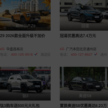
郑州日产Z9
冠道
Z9 2026款全面升级不加价
冠道优惠高达7.4万元
4S-
华盛昌裕达
4S-
广汽本田北京通州店
电话：
400-125-9016
海淀区
电话：
400-127-8627
通州
钛3
奥迪S8
钛3购车送500元大礼包
置换奥迪S8优惠高达6.23万