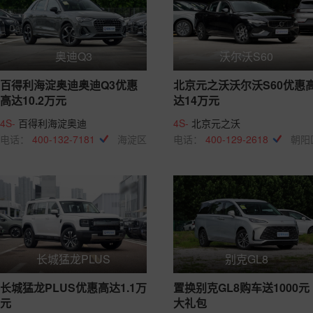
奥迪Q3
沃尔沃S60
百得利海淀奥迪奥迪Q3优惠
北京元之沃沃尔沃S60优惠
高达10.2万元
达14万元
4S-
百得利海淀奥迪
4S-
北京元之沃
电话：
400-132-7181
海淀区
电话：
400-129-2618
朝阳
长城猛龙PLUS
别克GL8
长城猛龙PLUS优惠高达1.1万
置换别克GL8购车送1000元
元
大礼包