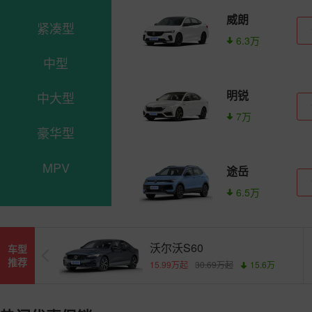
威朗
紧凑型
6.3万
中型
明锐
中大型
7万
豪华型
MPV
途岳
6.5万
沃尔沃S60
车型
推荐
万
15.99万起
30.69万起
15.6万