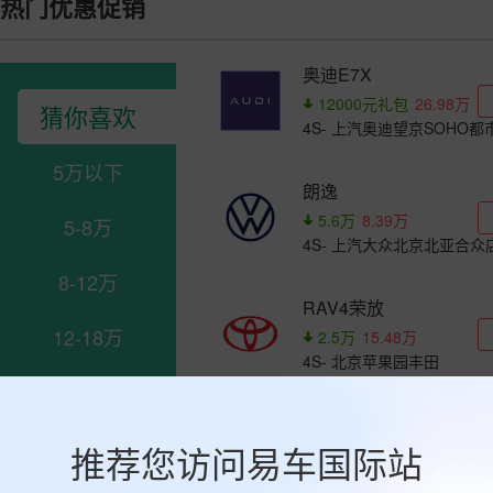
热门优惠促销
奥迪E7X
12000元礼包
26.98万
猜你喜欢
4S- 上汽奥迪望京SOHO都
5万以下
朗逸
5.6万
8.39万
5-8万
4S- 上汽大众北京北亚合众
8-12万
RAV4荣放
12-18万
2.5万
15.48万
4S- 北京苹果园丰田
18-25万
凯美瑞
25-40万
4.2万
12.98万
推荐您访问易车国际站
4S- 中升四季青店